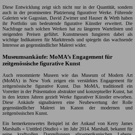
Diese Entwicklung zeigt sich nicht nur in der Quantität, sondern
auch in der prominenten Platzierung figurativer Werke. Führende
Galerien wie Gagosian, David Zwirner und Hauser & Wirth haben
ihr Portfolio um bedeutende figurative Künstler erweitert. Die
Nachfrage nach solchen Werken hat zu längeren Wartelisten und
steigenden Preisen geführt. Kunstmessen fungieren dabei als
wichtige Indikatoren für Markttrends und spiegeln das wachsende
Interesse an gegenständlicher Malerei wider.
Museumsankäufe: MoMA’s Engagement für
zeitgenössische figurative Kunst
Auch renommierte Museen wie das Museum of Modern Art
(MoMA) in New York zeigen ein verstärktes Engagement für
zeitgenössische figurative Kunst. Das MoMA, traditionell ein
Vorreiter in der Präsentation abstrakter und konzeptueller Kunst, hat
in den letzten Jahren gezielt Werke figurativer Künstler erworben.
Diese Ankäufe signalisieren eine Neubewertung der Rolle
gegenständlicher Malerei im Kanon der modernen und
zeitgenössischen Kunst.
Ein bemerkenswertes Beispiel ist der Ankauf von Kerry James
Marshalls « Untitled (Studio) » im Jahr 2014. Marshall, bekannt für
seine kraftvollen Darstellungen afroamerikanischen Lebens,