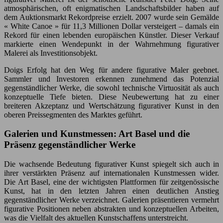
atmosphärischen, oft enigmatischen Landschaftsbilder haben auf
dem Auktionsmarkt Rekordpreise erzielt. 2007 wurde sein Gemälde
« White Canoe » für 11,3 Millionen Dollar versteigert – damals ein
Rekord für einen lebenden europäischen Künstler. Dieser Verkauf
markierte einen Wendepunkt in der Wahrnehmung figurativer
Malerei als Investitionsobjekt.
Doigs Erfolg hat den Weg für andere figurative Maler geebnet.
Sammler und Investoren erkennen zunehmend das Potenzial
gegenständlicher Werke, die sowohl technische Virtuosität als auch
konzeptuelle Tiefe bieten. Diese Neubewertung hat zu einer
breiteren Akzeptanz und Wertschätzung figurativer Kunst in den
oberen Preissegmenten des Marktes geführt.
Galerien und Kunstmessen: Art Basel und die
Präsenz gegenständlicher Werke
Die wachsende Bedeutung figurativer Kunst spiegelt sich auch in
ihrer verstärkten Präsenz auf internationalen Kunstmessen wider.
Die Art Basel, eine der wichtigsten Plattformen für zeitgenössische
Kunst, hat in den letzten Jahren einen deutlichen Anstieg
gegenständlicher Werke verzeichnet. Galerien präsentieren vermehrt
figurative Positionen neben abstrakten und konzeptuellen Arbeiten,
was die Vielfalt des aktuellen Kunstschaffens unterstreicht.