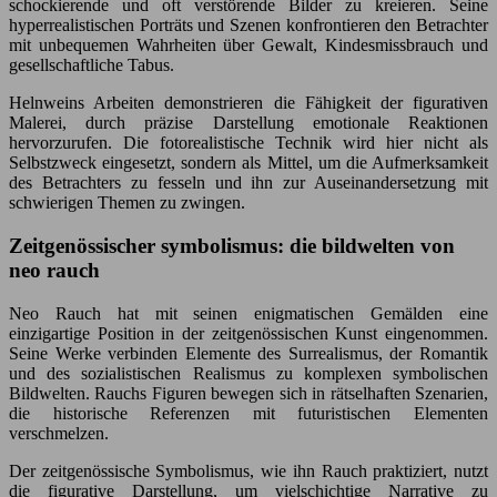
schockierende und oft verstörende Bilder zu kreieren. Seine
hyperrealistischen Porträts und Szenen konfrontieren den Betrachter
mit unbequemen Wahrheiten über Gewalt, Kindesmissbrauch und
gesellschaftliche Tabus.
Helnweins Arbeiten demonstrieren die Fähigkeit der figurativen
Malerei, durch präzise Darstellung emotionale Reaktionen
hervorzurufen. Die fotorealistische Technik wird hier nicht als
Selbstzweck eingesetzt, sondern als Mittel, um die Aufmerksamkeit
des Betrachters zu fesseln und ihn zur Auseinandersetzung mit
schwierigen Themen zu zwingen.
Zeitgenössischer symbolismus: die bildwelten von
neo rauch
Neo Rauch hat mit seinen enigmatischen Gemälden eine
einzigartige Position in der zeitgenössischen Kunst eingenommen.
Seine Werke verbinden Elemente des Surrealismus, der Romantik
und des sozialistischen Realismus zu komplexen symbolischen
Bildwelten. Rauchs Figuren bewegen sich in rätselhaften Szenarien,
die historische Referenzen mit futuristischen Elementen
verschmelzen.
Der zeitgenössische Symbolismus, wie ihn Rauch praktiziert, nutzt
die figurative Darstellung, um vielschichtige Narrative zu