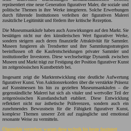
repräsentiert eine neue Generation figurativer Maler, die soziale und
politische Themen in ihre Werke integrieren. Solche Erwerbungen
durch führende Institutionen verleihen der figurativen Malerei
zusätzliche Legitimität und fördern ihre kritische Rezeption.
Die Museumsankäufe haben auch Auswirkungen auf den Markt. Sie
bestätigen nicht nur den künstlerischen Wert figurativer Werke,
sondern steigern auch deren finanzielle Attraktivität für Sammler.
Museen fungieren als Trendsetter und ihre Sammlungsstrategien
beeinflussen oft die Kaufentscheidungen privater Sammler und
institutioneller Investoren. Diese wechselseitige Dynamik zwischen
Museen und Markt trägt zur Festigung der Position figurativer Kunst
im zeitgenössischen Kunstbetrieb bei.
Insgesamt zeigt die Marktentwicklung eine deutliche Aufwertung
figurativer Kunst. Von Auktionsrekorden über die verstärkte Präsenz
auf Kunstmessen bis hin zu gezielten Museumsankäufen – die
gegenständliche Malerei hat sich als vitaler und wertvoller Teil der
zeitgenössischen Kunstlandschaft etabliert. Diese Entwicklung
reflektiert nicht nur ästhetische Präferenzen, sondern auch ein
zunehmendes Bewusstsein für die Fähigkeit figurativer Kunst,
komplexe Themen unserer Zeit auf zugängliche und emotional
resonante Weise zu vermitteln.
Ölgemälde verstehen: warum diese technik bis heute fasziniert