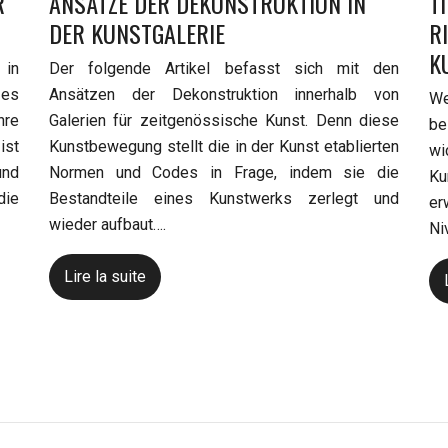
R
ANSÄTZE DER DEKONSTRUKTION IN
T
DER KUNSTGALERIE
R
K
 in
Der folgende Artikel befasst sich mit den
 es
Ansätzen der Dekonstruktion innerhalb von
We
hre
Galerien für zeitgenössische Kunst. Denn diese
be
ist
Kunstbewegung stellt die in der Kunst etablierten
wi
und
Normen und Codes in Frage, indem sie die
Ku
ie
Bestandteile eines Kunstwerks zerlegt und
er
wieder aufbaut….
Ni
Lire la suite