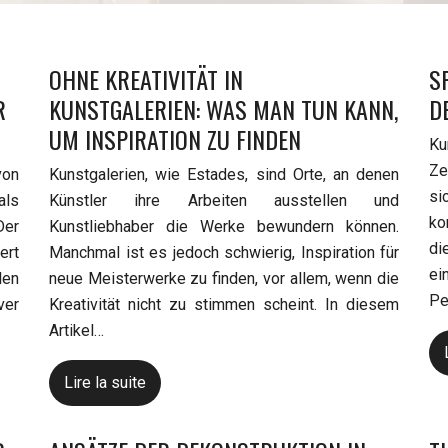
OHNE KREATIVITÄT IN
S
R
KUNSTGALERIEN: WAS MAN TUN KANN,
D
UM INSPIRATION ZU FINDEN
Ku
Ze
von
Kunstgalerien, wie Estades, sind Orte, an denen
si
als
Künstler ihre Arbeiten ausstellen und
ko
Der
Kunstliebhaber die Werke bewundern können.
di
ert
Manchmal ist es jedoch schwierig, Inspiration für
ei
len
neue Meisterwerke zu finden, vor allem, wenn die
Pe
ver
Kreativität nicht zu stimmen scheint. In diesem
Artikel…
Lire la suite